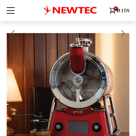
0
VI
EN