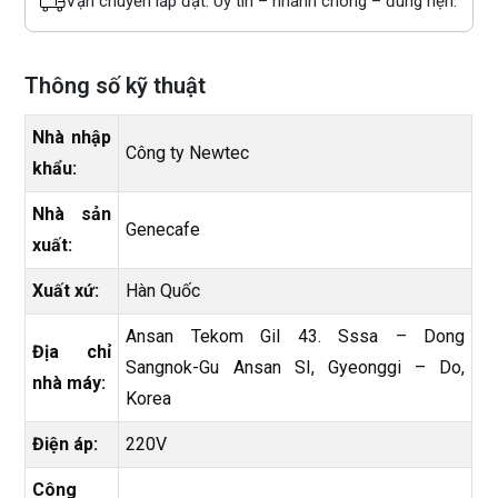
Vận chuyển lắp đặt: Uy tín – nhanh chóng – đúng hẹn.
Thông số kỹ thuật
Nhà nhập
Công ty Newtec
khẩu:
Nhà sản
Genecafe
xuất:
Xuất xứ:
Hàn Quốc
Ansan Tekom Gil 43. Sssa – Dong
Địa chỉ
Sangnok-Gu Ansan SI, Gyeonggi – Do,
nhà máy:
Korea
Điện áp:
220V
Công