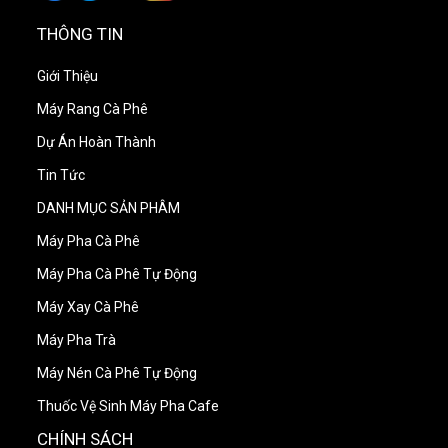
Trọng lượng:
THÔNG TIN
Thân chính: 317 x 620 x 534 mm/28,8kg
Bộ thu vỏ hạt cà phê: 230 x 807 x 240 mm/8,1kg
Giới Thiệu
Máy Rang Cà Phê
Dự Án Hoàn Thành
Tin Tức
Ưu điểm
DANH MỤC SẢN PHÂM
Máy Pha Cà Phê
Thiết kế hiện đại và sang trọng
Chất lượng sản xuất cao
Máy Pha Cà Phê Tự Động
Các tính năng hiện đại, dễ sử dụng
Máy Xay Cà Phê
Cho ra cà phê rang thơm ngon
Máy Pha Trà
Máy Nén Cà Phê Tự Động
Thuốc Vệ Sinh Máy Pha Cafe
CHÍNH SÁCH