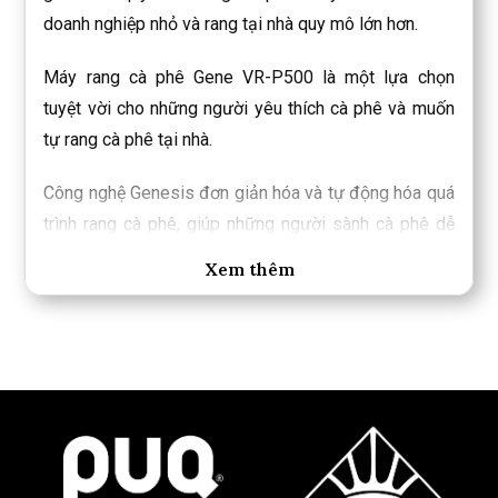
doanh nghiệp nhỏ và rang tại nhà quy mô lớn hơn.
Máy rang cà phê Gene VR-P500 là một lựa chọn
tuyệt vời cho những người yêu thích cà phê và muốn
tự rang cà phê tại nhà.
Công nghệ Genesis đơn giản hóa và tự động hóa quá
trình rang cà phê, giúp những người sành cà phê dễ
dàng tự chuẩn bị cà phê tươi nguyên tại nhà.
Xem thêm
Hệ thống xoay độc đáo:
Hệ thống này giúp đảm bảo
hạt cà phê được rang đều, cho hương vị cà phê thơm
ngon hơn. Người dùng có thể kiểm soát tốc độ xoay
và dễ dàng tùy chỉnh hồ sơ rang.