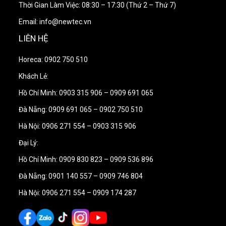
Thời Gian Làm Việc: 08:30 – 17:30 (Thứ 2 – Thứ 7)
Email: info@newtec.vn
LIÊN HỆ
Thông số kỹ thuật
Horeca: 0902 750 510
Công suất: 500g
Khách Lẻ:
Thời gian rang: Khoảng 7 phút
Hồ Chí Minh: 0903 315 906 – 0909 691 065
Nhiệt độ rang: Tối đa 250°
Đà Nẵng: 0909 691 065 – 0902 750 510
Cảm biến nhiệt độ đặt ở buồng chứa và ống xả
Hà Nội: 0906 271 554 – 0903 315 906
Xả và làm mát tự động
Đại Lý:
Lưu (tối đa 10 cài đặt rang), chỉnh sửa và chia sẻ
Hồ Chí Minh: 0909 830 823 – 0909 536 896
hồ sơ
Màn hình cảm ứng LCD TFT 4,3 inch
Đà Nẵng: 0901 140 557 – 0909 746 804
Có thể điều khiển hoàn toàn tốc độ xoay của bộ
Hà Nội: 0906 271 554 – 0909 174 287
khuấy
Kết nối với máy tính qua USB