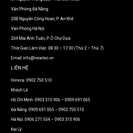
Văn Phòng Đà Nẵng:
20B Nguyễn Công Hoan, P. An Khê
Văn Phòng Hà Nội:
204 Mai Anh Tuấn, P. Ô Chợ Dừa
Thời Gian Làm Việc: 08:30 – 17:30 (Thứ 2 – Thứ 7)
Email: info@newtec.vn
Thiết kế nổi bật
LIÊN HỆ
Máy pha cà phê Astoria Tanya 2 Group
sở hữu
Horeca: 0902 750 510
thiết kế hiện đại, chắc chắn và phù hợp với nhiều
Khách Lẻ:
không gian quầy bar chuyên nghiệp. Thân máy được
hoàn thiện từ inox kết hợp nhựa ABS, vừa đảm bảo
Hồ Chí Minh: 0903 315 906 – 0909 691 065
độ bền, vừa giữ được vẻ ngoài gọn gàng và sang
Đà Nẵng: 0909 691 065 – 0902 750 510
trọng trong quá trình sử dụng lâu dài.
Hà Nội: 0906 271 554 – 0903 315 906
Đại Lý:
Thân máy inox kết hợp ABS