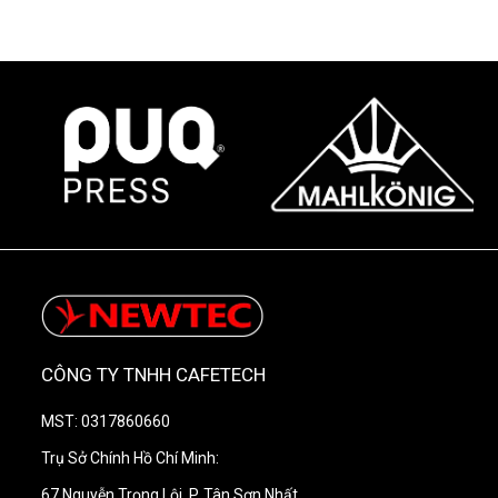
phục vụ.
Với thiết kế sang trọng, cấu trúc chắc chắn và các tính
năng hỗ trợ vận hành tự động,
máy pha cà phê
Astoria Tanya 2 Group
là lựa chọn phù hợp cho
những mô hình kinh doanh cần cân bằng giữa chất
lượng đồ uống, độ bền thiết bị và chi phí đầu tư hiệu
quả.
CÔNG TY TNHH CAFETECH
MST: 0317860660
Trụ Sở Chính Hồ Chí Minh:
67 Nguyễn Trọng Lội, P. Tân Sơn Nhất