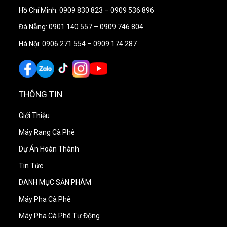
Hồ Chí Minh: 0909 830 823 – 0909 536 896
Vật liệu inox giúp máy có độ bền cao, dễ vệ sinh và
Đà Nẵng: 0901 140 557 – 0909 746 804
phù hợp với môi trường quầy bar vận hành liên tục.
Hà Nội: 0906 271 554 – 0909 174 287
Phần nhựa ABS được sử dụng hợp lý nhằm tối ưu
trọng lượng, độ bền và tính thẩm mỹ tổng thể.
Đồng hồ kép dễ quan sát
THÔNG TIN
Hệ thống đồng hồ kép hỗ trợ kiểm soát áp suất nồi
Giới Thiệu
hơi và áp suất bơm, giúp barista dễ theo dõi tình
Máy Rang Cà Phê
trạng vận hành của máy trong quá trình pha chế.
Dự Án Hoàn Thành
Đèn hiệu kiểm soát mực nước
Tin Tức
DANH MỤC SẢN PHÂM
Đèn hiệu hỗ trợ theo dõi mực nước trong nồi hơi, giúp
Máy Pha Cà Phê
người vận hành chủ động kiểm tra trạng thái máy và
Máy Pha Cà Phê Tự Động
hạn chế sai sót khi sử dụng.