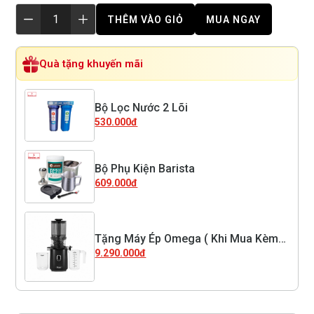
THÊM VÀO GIỎ
MUA NGAY
Quà tặng khuyến mãi
Bộ Lọc Nước 2 Lõi
530.000đ
Bộ Phụ Kiện Barista
609.000đ
Tặng Máy Ép Omega ( Khi Mua Kèm
Máy Xay Firenze 75 )
9.290.000đ