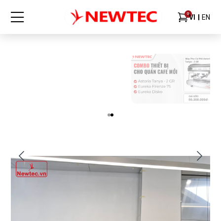
0
VI
EN