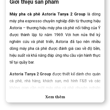
Giới thiệu sản phẩm
Máy pha cà phê Astoria Tanya 2 Group
là dòng
máy pha espresso chuyên nghiệp đến từ thương hiệu
Astoria – thương hiệu máy pha cà phê nổi tiếng của Ý
được thành lập từ năm 1969. Với hơn nửa thế kỷ
nghiên cứu và phát triển, Astoria đã tạo nên nhiều
dòng máy pha cà phê được đánh giá cao về độ bền,
hiệu suất và khả năng đáp ứng nhu cầu vận hành thực
tế tại quầy bar.
Astoria Tanya 2 Group
được thiết kế dành cho quán
cà phê, nhà hàng, khách sạn, mô hình F&B và các
không gian cần một máy pha cà phê chuyên nghiệp
có khả năng hoạt động ổn định trong ngày. Máy hỗ
Xem thêm
trợ barista kiểm soát quá trình pha chế tốt hơn, duy trì
chất lượng espresso đồng đều và tối ưu hiệu suất