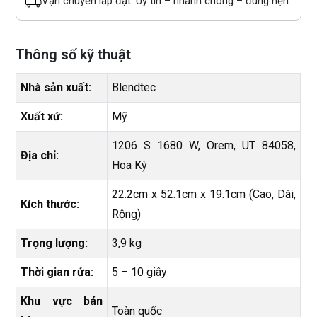
Vận chuyển lắp đặt: Uy tín – nhanh chóng – đúng hẹn.
Thông số kỹ thuật
Nhà sản xuất:
Blendtec
Xuất xứ:
Mỹ
1206 S 1680 W, Orem, UT 84058,
Địa chỉ:
Hoa Kỳ
22.2cm x 52.1cm x 19.1cm (Cao, Dài,
Kích thước:
Rộng)
Trọng lượng:
3,9 kg
Thời gian rửa:
5 – 10 giây
Khu vực bán
Toàn quốc