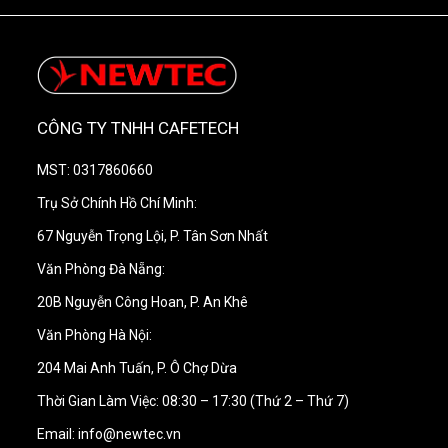
CÔNG TY TNHH CAFETECH
Máy rửa cối Blendtec Rapid Rinser Station được
thiết kế đơn giản, dế sử dụng, hoạt động chỉ với
MST: 0317860660
một lần nhấn
Trụ Sở Chính Hồ Chí Minh:
67 Nguyễn Trọng Lội, P. Tân Sơn Nhất
Dễ dàng lắp đặt, tháo rời, vệ sinh máy rửa cối
Văn Phòng Đà Nẵng:
Blendtec
An toàn
20B Nguyễn Công Hoan, P. An Khê
Công suất cực lớn
Văn Phòng Hà Nội:
Vòi phun nước làm bằng thép không rỉ có tuổi thọ
204 Mai Anh Tuấn, P. Ô Chợ Dừa
cực cao
Thời Gian Làm Việc: 08:30 – 17:30 (Thứ 2 – Thứ 7)
Tia nước bắn ra rộng tới 120°
Email: info@newtec.vn
Bạn chỉ cần tốn 5-10 giây cho một lần rửa