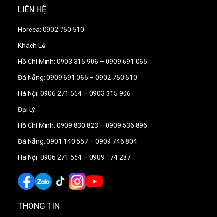
LIÊN HỆ
Linh động Phù hợp cho mọi thiết bị, dụng cụ có
đường kính 8 inch hoặc nhỏ hơn
Horeca: 0902 750 510
Có thể xếp chồng nhiều cối xay lên nhau
Khách Lẻ:
Kích thước : 22.2 x 52.1 x 19.1 cm
Hồ Chí Minh: 0903 315 906 – 0909 691 065
Cân nặng : 3.9kg
Đà Nẵng: 0909 691 065 – 0902 750 510
Bảo hành: 1 năm
Khu vực bán hàng: Toàn quốc
Hà Nội: 0906 271 554 – 0903 315 906
Đại Lý:
Hồ Chí Minh: 0909 830 823 – 0909 536 896
Đà Nẵng: 0901 140 557 – 0909 746 804
Hà Nội: 0906 271 554 – 0909 174 287
THÔNG TIN