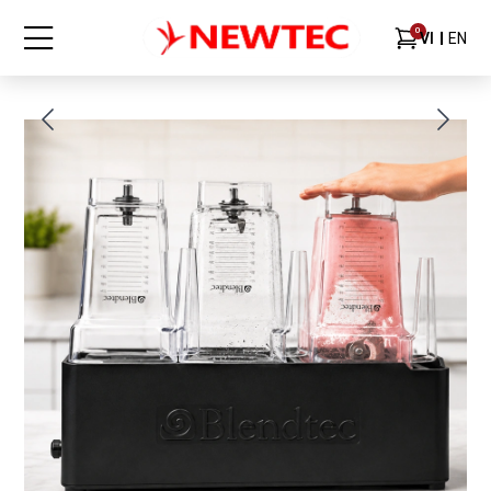
0
VI
EN