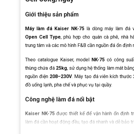
Giới thiệu sản phẩm
Máy làm đá Kaiser NK-75
là dòng máy làm đá v
Open Cell Type
, phù hợp cho quán cà phê, nhà h
trung tâm và các mô hình F&B cần nguồn đá ổn định 
Theo catalogue Kaiser, model
NK-75
có công suấ
thùng chứa đá
25kg
, sử dụng hệ thống làm mát bằng
nguồn điện
208–230V
. Máy tạo đá viên kích thước
đồ uống lạnh, pha chế và phục vụ tại quầy.
Công nghệ làm đá nổi bật
Kaiser NK-75
được thiết kế để vận hành ổn định t
làm đá cần hoạt động đều, tạo đá nhanh và dễ bảo trì