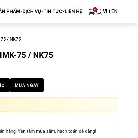
0
VI
EN
ẢN PHẨM
DỊCH VỤ
TIN TỨC
LIÊN HỆ
-75 / NK75
 IMK-75 / NK75
IỎ
MUA NGAY
bán hàng. Yên tâm mua sắm, hạch toán dễ dàng!