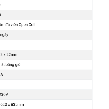
r
5
àm đá viên Open Cell
/ngày
22 x 22mm
át bằng gió
4A
230V
 620 x 835mm