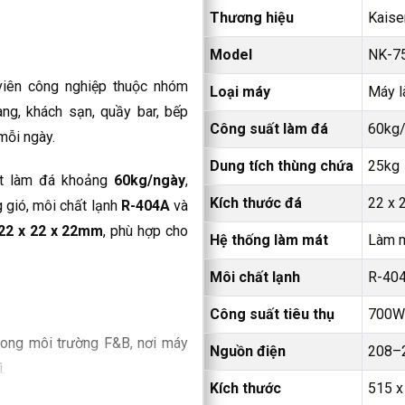
Thương hiệu
Kaise
Model
NK-7
iên công nghiệp thuộc nhóm
Loại máy
Máy l
àng, khách sạn, quầy bar, bếp
Công suất làm đá
60kg
mỗi ngày.
Dung tích thùng chứa
25kg
t làm đá khoảng
60kg/ngày
,
Kích thước đá
22 x 
 gió, môi chất lạnh
R-404A
và
22 x 22 x 22mm
, phù hợp cho
Hệ thống làm mát
Làm m
Môi chất lạnh
R-40
Công suất tiêu thụ
700W
rong môi trường F&B, nơi máy
Nguồn điện
208–
.
Kích thước
515 x