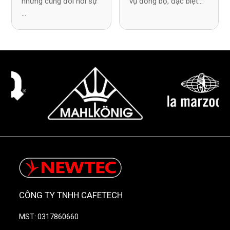
nhưng cũng đòi hỏi sự
vụ đồng bộ, đặc biệt...
...
CÔNG TY TNHH CAFETECH
MST: 0317860660