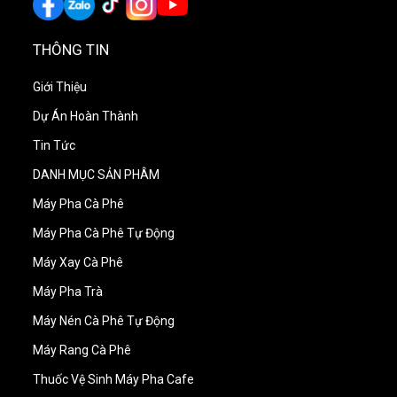
Tránh tắc nghẽn đường nước & giảm áp suất máy
THÔNG TIN
Ngăn cháy nồi hơi, hỏng van, giảm hiệu suất làm
Giới Thiệu
việc
Dự Án Hoàn Thành
Bảo vệ máy –
tiết kiệm chi phí sửa chữa
dài hạn
Tin Tức
DANH MỤC SẢN PHÂM
Tối ưu hương vị espresso – nước ổn định, sạch
Máy Pha Cà Phê
cặn
Máy Pha Cà Phê Tự Động
Máy Xay Cà Phê
Cafetto Renew Descaler
Máy Pha Trà
Cafetto Renew Descaler
là sản phẩm tẩy cặn
Máy Nén Cà Phê Tự Động
chuyên dụng, giúp máy pha cà phê vận hành ổn định
Máy Rang Cà Phê
và bền bỉ hơn, đây là lựa chọn tối ưu cho quán cà phê,
Thuốc Vệ Sinh Máy Pha Cafe
nhà hàng, khách sạn và người dùng gia đình muốn