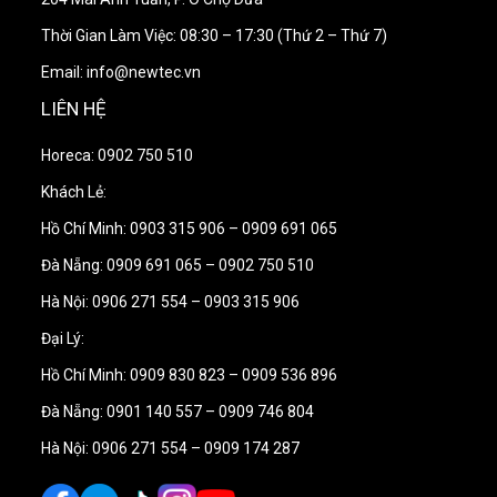
Xả sạch lại với nước 2–3 lần trước khi sử dụng.
Thời Gian Làm Việc: 08:30 – 17:30 (Thứ 2 – Thứ 7)
Email: info@newtec.vn
(Khuyến nghị chu kỳ bảo dưỡng: 2–6 tuần tùy chất
LIÊN HỆ
lượng nước và tần suất sử dụng.)
Horeca: 0902 750 510
3. Ứng dụng
Khách Lẻ:
Máy pha cà phê espresso 1–3 group
Hồ Chí Minh: 0903 315 906 – 0909 691 065
Đà Nẵng: 0909 691 065 – 0902 750 510
Máy cà phê tự động / bán tự động
Hà Nội: 0906 271 554 – 0903 315 906
Bình đun nước nóng, nồi hơi mini
Đại Lý:
Hồ Chí Minh: 0909 830 823 – 0909 536 896
Ấm đun/thiết bị gia nhiệt tích tụ cặn lâu ngày
Đà Nẵng: 0901 140 557 – 0909 746 804
4. Tại sao quán cà phê nên dùng
Hà Nội: 0906 271 554 – 0909 174 287
Cafetto Renew Descaler?