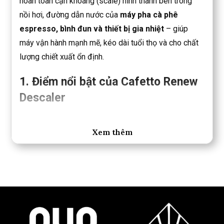
hoàn toàn cặn khoáng (scale) hình thành bên trong
nồi hơi, đường dẫn nước của
máy pha cà phê
espresso, bình đun và thiết bị gia nhiệt
– giúp
máy vận hành mạnh mẽ, kéo dài tuổi thọ và cho chất
lượng chiết xuất ổn định.
1. Điểm nổi bật của Cafetto Renew
Descaler
Công thức
phân hủy cặn khoáng mạnh mẽ
, an
Xem thêm
toàn cho thép không gỉ & các bộ phận tiếp xúc
nước.
Dễ sử dụng – dạng
bột hòa tan nhanh
, không để
lại mùi khó chịu.
Phù hợp cho
máy pha cà phê chuyên nghiệp,