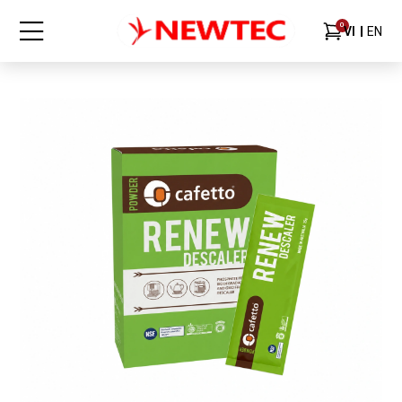
0
VI
EN