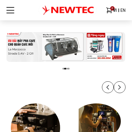
0
VI
EN