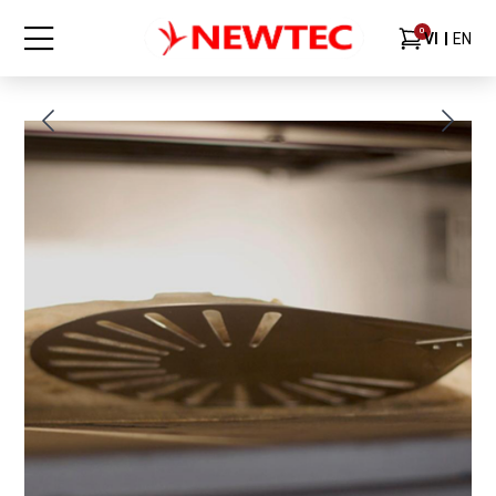
0
VI
EN