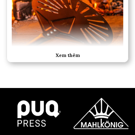
Xem thêm
Phần
đế cán
và
tay nắm trượt ở giữa
được làm
từ
polymer mật độ cao
, có khả năng
chịu va
đập
và
chịu nhiệt
tốt. Tay nắm trượt được thiết kế để
người dùng có thể cầm đúng vị trí nhanh hơn khi xếp
xẻng theo chiều đầu úp xuống.
Ưu điểm nổi bật
Toàn bộ thân xẻng bằng
inox
, bền và chắc chắn.