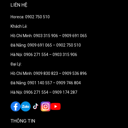
LIÊN HỆ
Horeca: 0902 750 510
Khách Lẻ:
Xẻng pizza nhỏ inox đục lỗ Gi.Metal
là lựa chọn
Hồ Chí Minh: 0903 315 906 – 0909 691 065
phù hợp cho quầy pizza cần một dụng cụ bền, thao
Đà Nẵng: 0909 691 065 – 0902 750 510
tác linh hoạt và ổn định trong quá trình xoay bánh
hoặc lấy pizza ra khỏi lò. Thiết kế inox chắc chắn, bề
Hà Nội: 0906 271 554 – 0903 315 906
mặt đục lỗ tiện dụng cùng tay cầm chịu nhiệt giúp
Đại Lý:
sản phẩm đáp ứng tốt nhu cầu sử dụng trong môi
Hồ Chí Minh: 0909 830 823 – 0909 536 896
trường bếp pizza chuyên nghiệp.
Đà Nẵng: 0901 140 557 – 0909 746 804
Hà Nội: 0906 271 554 – 0909 174 287
THÔNG TIN