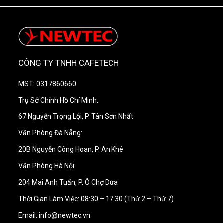
Thiết kế
đục lỗ
, hỗ trợ thao tác gọn hơn khi làm
pizza.
Dùng để
xoay bánh
và
lấy bánh ra khỏi lò
.
CÔNG TY TNHH CAFETECH
Tay cầm polymer
chịu nhiệt, chịu va đập
.
MST: 0317860660
Trụ Sở Chính Hồ Chí Minh:
Có
tay nắm trượt ở giữa
, thuận tiện khi thao tác.
67 Nguyễn Trọng Lội, P. Tân Sơn Nhất
Văn Phòng Đà Nẵng:
20B Nguyễn Công Hoan, P. An Khê
Văn Phòng Hà Nội:
204 Mai Anh Tuấn, P. Ô Chợ Dừa
Thời Gian Làm Việc: 08:30 – 17:30 (Thứ 2 – Thứ 7)
Email: info@newtec.vn