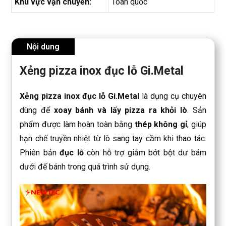
Khu vực vận chuyển:
Toàn quốc
Nội dung
Xẻng pizza inox đục lỗ Gi.Metal
Xẻng pizza inox đục lỗ Gi.Metal
là dụng cụ chuyên
dùng để
xoay bánh và lấy pizza ra khỏi lò
. Sản
phẩm được làm hoàn toàn bằng
thép không gỉ
, giúp
hạn chế truyền nhiệt từ lò sang tay cầm khi thao tác.
Phiên bản
đục lỗ
còn hỗ trợ giảm bớt bột dư bám
dưới đế bánh trong quá trình sử dụng.