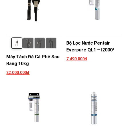
Bộ Lọc Nước Pentair
Everpure QL1 – I2000²
Máy Tách Đá Cà Phê Sau
7.490.000đ
Rang 10kg
22.000.000đ