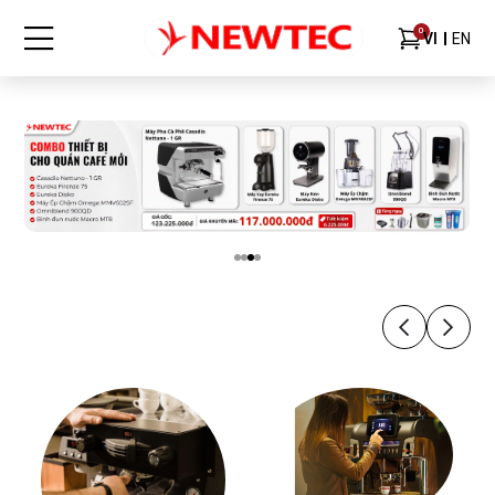
0
VI
EN