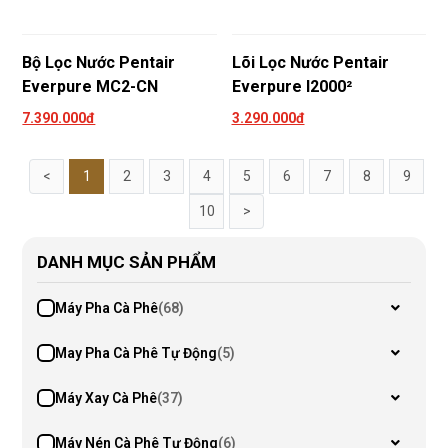
Bộ Lọc Nước Pentair
Lõi Lọc Nước Pentair
Everpure MC2-CN
Everpure I2000²
7.390.000đ
3.290.000đ
<
1
2
3
4
5
6
7
8
9
10
>
DANH MỤC SẢN PHẨM
Máy Pha Cà Phê
(68)
May Pha Cà Phê Tự Động
(5)
Máy Xay Cà Phê
(37)
Máy Nén Cà Phê Tự Động
(6)