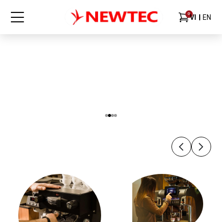
0
VI
EN