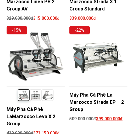
Marzocco Linea PB 2
Marzocco Strada X 1
Group AV
Group Standard
329.000.000đ
315.000.000đ
339.000.000đ
-15%
-22%
Máy Pha Cà Phê La
Marzocco Strada EP – 2
Máy Pha Cà Phê
Group
LaMarzocco Leva X 2
509.000.000đ
399.000.000đ
Group
439.000.000đ
373.150.000đ