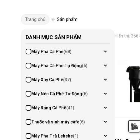
Trang chủ
Sản phẩm
Hiển thị: 35
DANH MỤC SẢN PHẨM
Máy Pha Cà Phê
(68)
May Pha Cà Phê Tự Động
(5)
Máy Xay Cà Phê
(37)
Máy Nén Cà Phê Tự Động
(6)
Máy Rang Cà Phê
(41)
Thuốc vệ sinh máy cafe
(6)
Máy Pha Trà Lehehe
(1)