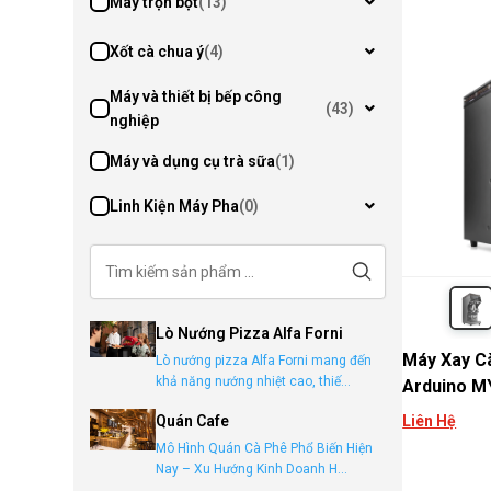
Máy trộn bột
(13)
Xốt cà chua ý
(4)
Máy và thiết bị bếp công
(43)
nghiệp
Máy và dụng cụ trà sữa
(1)
Linh Kiện Máy Pha
(0)
Lò Nướng Pizza Alfa Forni
Máy Xay Cà
Lò nướng pizza Alfa Forni mang đến
khả năng nướng nhiệt cao, thiế...
Arduino M
Quán Cafe
Liên Hệ
Mô Hình Quán Cà Phê Phổ Biến Hiện
Nay – Xu Hướng Kinh Doanh H...