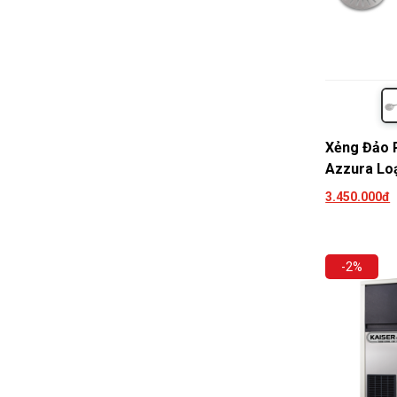
Xẻng Đảo P
Azzura Loạ
3.450.000đ
-2%