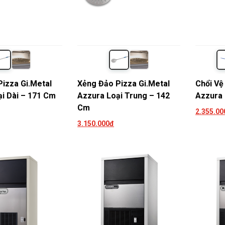
izza Gi.Metal
Xẻng Đảo Pizza Gi.Metal
Chổi Vệ
i Dài – 171 Cm
Azzura Loại Trung – 142
Azzura
Cm
2.355.00
3.150.000đ