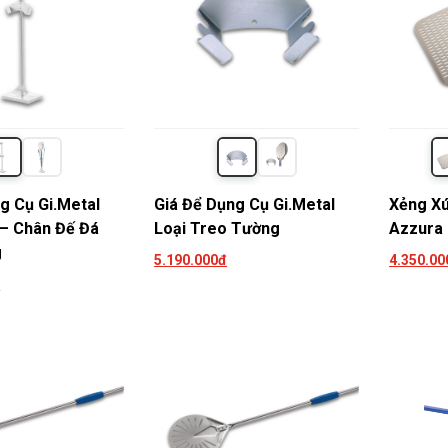
g Cụ Gi.Metal
Giá Để Dụng Cụ Gi.Metal
Xẻng Xú
 – Chân Đế Đá
Loại Treo Tường
Azzura 
g
5.190.000đ
4.350.00
đ