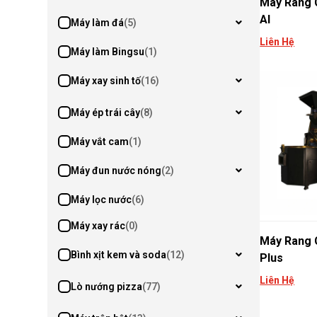
Máy Rang 
AI
Máy làm đá
(5)
Liên Hệ
Máy làm Bingsu
(1)
Máy xay sinh tố
(16)
Máy ép trái cây
(8)
Máy vắt cam
(1)
Máy đun nước nóng
(2)
Máy lọc nước
(6)
Máy xay rác
(0)
Máy Rang 
Bình xịt kem và soda
(12)
Plus
Liên Hệ
Lò nướng pizza
(77)