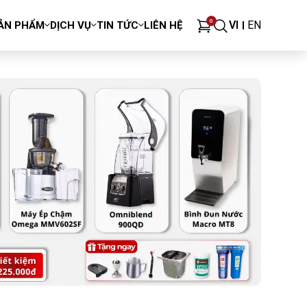
0
VI
EN
ẢN PHẨM
DỊCH VỤ
TIN TỨC
LIÊN HỆ