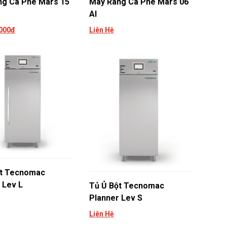
ng Cà Phê Mars 15
Máy Rang Cà Phê Mars 06
AI
.000đ
Liên Hệ
ột Tecnomac
 Lev L
Tủ Ủ Bột Tecnomac
Planner Lev S
Liên Hệ