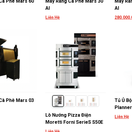
Cà Phê Mars 60
Máy Rang Cà Phê Mars 30
Máy Ra
AI
AI
Liên Hệ
280.000
Tủ Ủ B
Cà Phê Mars 03
Planner
Lò Nướng Pizza Điện
Liên Hệ
Moretti Forni SerieS S50E
Liên Hệ