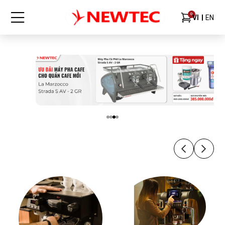
0
VI
EN