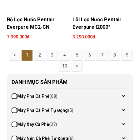
Bộ Lọc Nước Pentair
Lõi Lọc Nước Pentair
Everpure MC2-CN
Everpure I2000²
7.390.000đ
3.290.000đ
<
1
2
3
4
5
6
7
8
9
10
>
DANH MỤC SẢN PHẨM
Máy Pha Cà Phê
(68)
May Pha Cà Phê Tự Động
(5)
Máy Xay Cà Phê
(37)
Máy Nén Cà Phê Tự Động
(6)