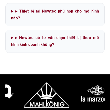
▸
Thiết bị tại Newtec phù hợp cho mô hình
nào?
▸
Newtec có tư vấn chọn thiết bị theo mô
hình kinh doanh không?