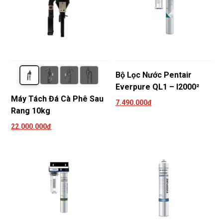
Bộ Lọc Nước Pentair
Everpure QL1 – I2000²
Máy Tách Đá Cà Phê Sau
7.490.000đ
Rang 10kg
22.000.000đ