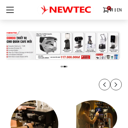
0
VI
EN