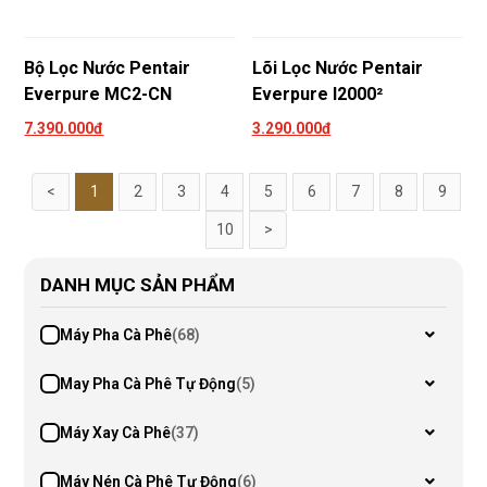
Bộ Lọc Nước Pentair
Lõi Lọc Nước Pentair
Everpure MC2-CN
Everpure I2000²
7.390.000đ
3.290.000đ
<
1
2
3
4
5
6
7
8
9
10
>
DANH MỤC SẢN PHẨM
Máy Pha Cà Phê
(68)
May Pha Cà Phê Tự Động
(5)
Máy Xay Cà Phê
(37)
Máy Nén Cà Phê Tự Động
(6)