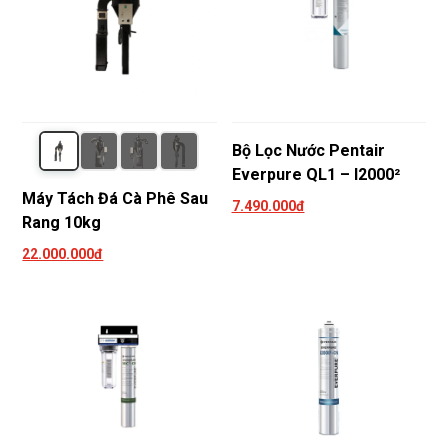
Bộ Lọc Nước Pentair
Everpure QL1 – I2000²
Máy Tách Đá Cà Phê Sau
7.490.000đ
Rang 10kg
22.000.000đ