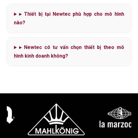
▸
Thiết bị tại Newtec phù hợp cho mô hình
nào?
▸
Newtec có tư vấn chọn thiết bị theo mô
hình kinh doanh không?