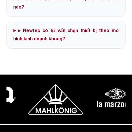
nào?
▸
Newtec có tư vấn chọn thiết bị theo mô
hình kinh doanh không?