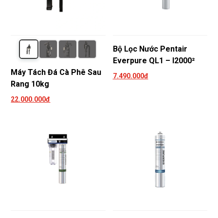
Bộ Lọc Nước Pentair
Everpure QL1 – I2000²
Máy Tách Đá Cà Phê Sau
7.490.000đ
Rang 10kg
22.000.000đ