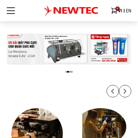
0
VI
EN