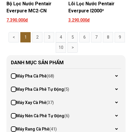
Bộ Lọc Nước Pentair
Lõi Lọc Nước Pentair
Everpure MC2-CN
Everpure I2000²
7.390.000đ
3.290.000đ
<
1
2
3
4
5
6
7
8
9
10
>
DANH MỤC SẢN PHẨM
Máy Pha Cà Phê
(68)
May Pha Cà Phê Tự Động
(5)
Máy Xay Cà Phê
(37)
Máy Nén Cà Phê Tự Động
(6)
Máy Rang Cà Phê
(41)